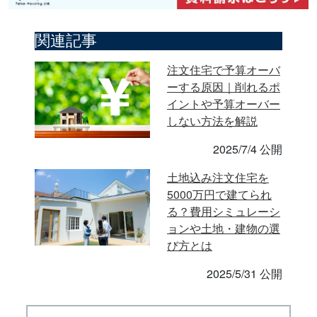
関連記事
注文住宅で予算オーバ
ーする原因｜削れるポ
イントや予算オーバー
しない方法を解説
2025/7/4 公開
土地込み注文住宅を
5000万円で建てられ
る？費用シミュレーシ
ョンや土地・建物の選
び方とは
2025/5/31 公開