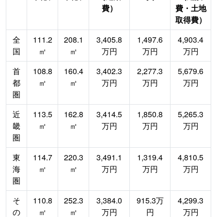
費）
費・土地
取得費）
全
111.2
208.1
3,405.8
1,497.6
4,903.4
国
㎡
㎡
万円
万円
万円
首
108.8
160.4
3,402.3
2,277.3
5,679.6
都
㎡
㎡
万円
万円
万円
圏
近
113.5
162.8
3,414.5
1,850.8
5,265.3
畿
㎡
㎡
万円
万円
万円
圏
東
114.7
220.3
3,491.1
1,319.4
4,810.5
海
㎡
㎡
万円
万円
万円
圏
そ
110.8
252.3
3,384.0
915.3万
4,299.3
の
㎡
㎡
万円
円
万円