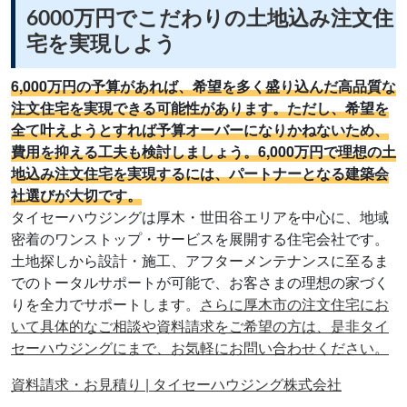
6000万円でこだわりの土地込み注文住
宅を実現しよう
6,000万円の予算があれば、希望を多く盛り込んだ高品質な
注文住宅を実現できる可能性があります。ただし、希望を
全て叶えようとすれば予算オーバーになりかねないため、
費用を抑える工夫も検討しましょう。6,000万円で理想の土
地込み注文住宅を実現するには、パートナーとなる建築会
社選びが大切です。
タイセーハウジングは厚木・世田谷エリアを中心に、地域
密着のワンストップ・サービスを展開する住宅会社です。
土地探しから設計・施工、アフターメンテナンスに至るま
でのトータルサポートが可能で、お客さまの理想の家づく
りを全力でサポートします。
さらに厚木市の注文住宅にお
いて具体的なご相談や資料請求をご希望の方は、是非タイ
セーハウジングにまで、お気軽にお問い合わせください。
資料請求・お見積り | タイセーハウジング株式会社