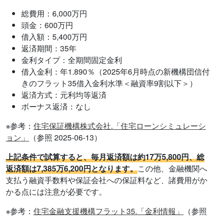
総費用：6,000万円
頭金：600万円
借入額：5,400万円
返済期間：35年
金利タイプ：全期間固定金利
借入金利：年1.890％（2025年6月時点の新機構団信付
きのフラット35借入金利水準＜融資率9割以下＞）
返済方式：元利均等返済
ボーナス返済：なし
※参考：
住宅保証機構株式会社.「住宅ローンシミュレーシ
ョン」
（参照 2025-06-13）
上記条件で試算すると、毎月返済額は約17万5,800円、総
返済額は7,385万6,200円となります。
この他、金融機関へ
支払う融資手数料や保証会社への保証料など、諸費用がか
かる点には注意が必要です。
※参考：
住宅金融支援機構フラット35.「金利情報」
（参照