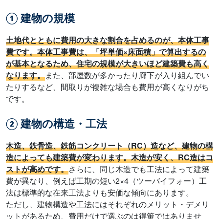
① 建物の規模
土地代とともに費用の大きな割合を占めるのが、本体工事
費です。本体工事費は、「坪単価×床面積」で算出するの
が基本となるため、住宅の規模が大きいほど建築費も高く
なります。
また、部屋数が多かったり廊下が入り組んでい
たりするなど、間取りが複雑な場合も費用が高くなりがち
です。
② 建物の構造・工法
木造、鉄骨造、鉄筋コンクリート（RC）造など、建物の構
造によっても建築費が変わります。木造が安く、RC造はコ
ストが高めです。
さらに、同じ木造でも工法によって建築
費が異なり、例えば工期の短い2×4（ツーバイフォー）工
法は標準的な在来工法よりも安価な傾向にあります。
ただし、建物構造や工法にはそれぞれのメリット・デメリ
ットがあるため、費用だけで選ぶのは得策ではありませ