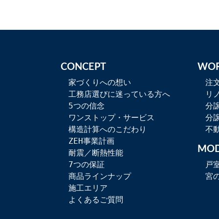
CONCEPT
WO
家づくりへの想い
注
工務店選びに迷っている方へ
リ
5つの信念
分
ワンストップ・サービス
分
構造計算へのこだわり
不
ZEH事業計画
MOD
耐震／断熱性能
7つの保証
戸
商品ラインナップ
宮
施工エリア
よくあるご質問