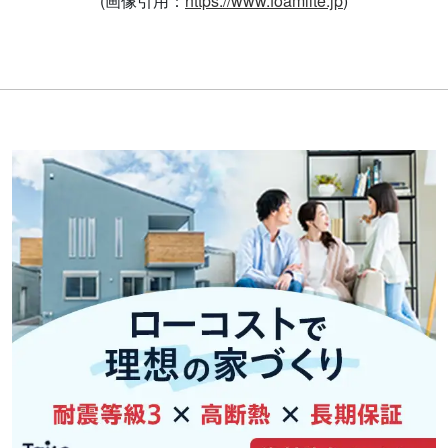
(画像引用：
https://www.foamlite.jp
)