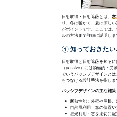
日射取得・日射遮蔽とは、
窓
り、冬は暖かく、夏は涼しい
がポイントです。ここでは、
ルの方法まで詳細に説明しま
① 知っておきた
日射取得と日射遮蔽を知るに
（passive）には消極的
でいうパッシブデザインとは
もつなげる設計手法を指しま
パッシブデザインの主な施策
断熱性能：外壁や屋根、
自然風利用：窓の位置や
昼光利用：窓を適切に配