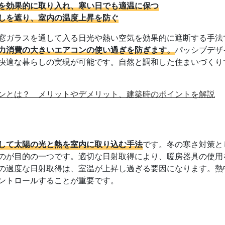
を効果的に取り入れ、寒い日でも適温に保つ
しを遮り、室内の温度上昇を防ぐ
窓ガラスを通して入る日光や熱い空気を効果的に遮断する手法
力消費の大きいエアコンの使い過ぎを防ぎます。
パッシブデザ
快適な暮らしの実現が可能です。自然と調和した住まいづくり
ンとは？ メリットやデメリット、建築時のポイントを解説
して太陽の光と熱を室内に取り込む手法
です。冬の寒さ対策と
のが目的の一つです。適切な日射取得により、暖房器具の使用
の過度な日射取得は、室温が上昇し過ぎる要因になります。熱
ントロールすることが重要です。