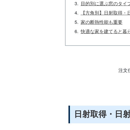
目的別に選ぶ窓のタイ
【方角別】日射取得・
家の断熱性能も重要
快適な家を建てると暮
注文
日射取得・日