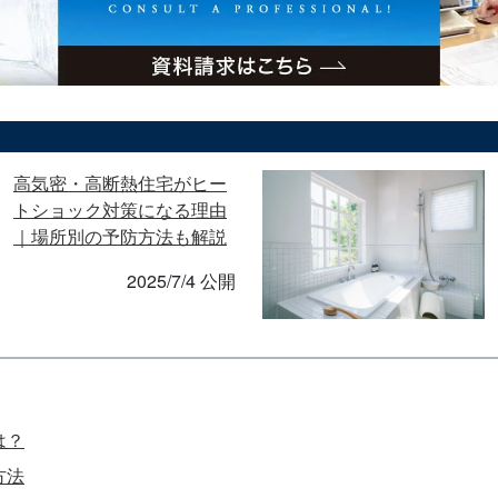
高気密・高断熱住宅がヒー
トショック対策になる理由
｜場所別の予防方法も解説
2025/7/4 公開
は？
方法