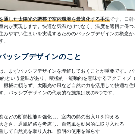
を通した太陽光の調整で室内環境を最適化する手法
です。日射
室内が実現します。快適な気温だけでなく、温度を適切に保つ
住みやすい住まいを実現するためのパッシブデザインの概念か
す。
いパッシブデザインのこと
は、まずパッシブデザインを理解しておくことが重要です。パ
・受動的という意味があり、積極的・能動的を意味するアクティブ（a
、機械に頼らず、太陽光や風など自然の力を活用して快適な住
す。パッシブデザインの代表的な施策は次の5つです。
窓などの断熱性能を強化し、室内の熱の出入りを抑える
大きさ、通風経路を考慮し、自然風を効果的に取り入れる
置して自然光を取り入れ、照明の使用を減らす