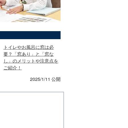
トイレやお風呂に窓は必
要？「窓あり」と「窓な
し」のメリットや注意点を
ご紹介！
2025/1/11 公開