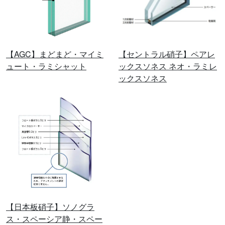
【AGC】まどまど・マイミ
【セントラル硝子】ペアレ
ュート・ラミシャット
ックスソネス ネオ・ラミレ
ックスソネス
【日本板硝子】ソノグラ
ス・スペーシア静・スペー