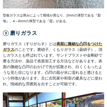
型板ガラスは厚みによって模様が異なり、2mmの薄型である『梨
地』、4～6mmの厚型である『霞』がある。
③ 磨りガラス
磨りガラス（すりがらす）とは
表面に微細な凸凹をつけた
ガラス
のことです。磨硝子、くもりガラス（曇硝子）、消
しガラスとも呼ばれています。サンドブラストや金剛砂で
擦る方法や、薬品で表面加工する方法などがあります。表
面の微細な凸凹のおかげで光が拡散され、白くくもったよ
うな見た目になります。凸凹の面が水に濡れると透けると
いう特徴があります。主に古民家や和室の建具などに使わ
れ、情緒的な雰囲気を出すことが可能です。