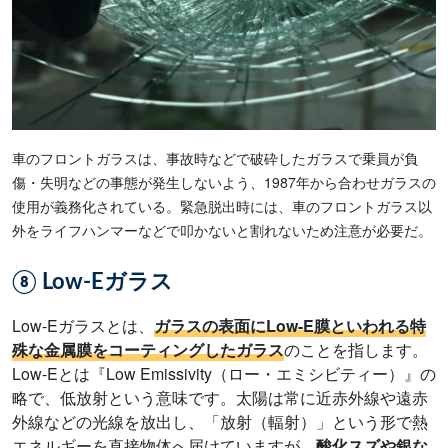
車のフロントガラスは、事故時などで破砕したガラスで乗員が負
傷・失明などの事態が発生しないよう、1987年から合わせガラスの
使用が義務化されている。緊急脱出時には、車のフロントガラス以
外をライフハンマーなどで叩かないと割れないため注意が必要だ。
⑧ Low-Eガラス
Low-Eガラスとは、
ガラスの表面にLow-E膜といわれる特
殊な金属膜をコーティングしたガラス
のことを指します。
Low-Eとは『Low Emissivity（ロー・エミシビティー）』の
略で、低放射という意味です。太陽は常に近赤外線や遠赤
外線などの光線を放出し、「放射（輻射）」という形で熱
エネルギーを直接物体へ届けていますが、
酸化スズや銀な