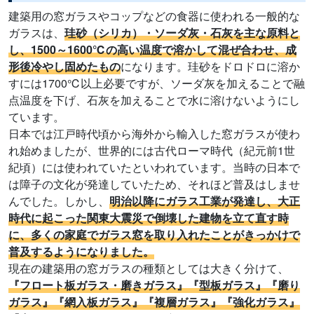
建築用の窓ガラスやコップなどの食器に使われる一般的な
ガラスは、
珪砂（シリカ）・ソーダ灰・石灰を主な原料と
し、1500～1600℃の高い温度で溶かして混ぜ合わせ、成
形後冷やし固めたもの
になります。珪砂をドロドロに溶か
すには1700℃以上必要ですが、ソーダ灰を加えることで融
点温度を下げ、石灰を加えることで水に溶けないようにし
ています。
日本では江戸時代頃から海外から輸入した窓ガラスが使わ
れ始めましたが、世界的には古代ローマ時代（紀元前1世
紀頃）には使われていたといわれています。当時の日本で
は障子の文化が発達していたため、それほど普及はしませ
んでした。しかし、
明治以降にガラス工業が発達し、大正
時代に起こった関東大震災で倒壊した建物を立て直す時
に、多くの家庭でガラス窓を取り入れたことがきっかけで
普及するようになりました。
現在の建築用の窓ガラスの種類としては大きく分けて、
『フロート板ガラス・磨きガラス』『型板ガラス』『磨り
ガラス』『網入板ガラス』『複層ガラス』『強化ガラス』