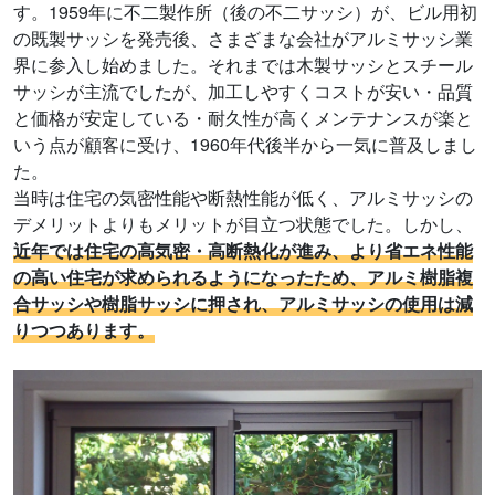
す。1959年に不二製作所（後の不二サッシ）が、ビル用初
の既製サッシを発売後、さまざまな会社がアルミサッシ業
界に参入し始めました。それまでは木製サッシとスチール
サッシが主流でしたが、加工しやすくコストが安い・品質
と価格が安定している・耐久性が高くメンテナンスが楽と
いう点が顧客に受け、1960年代後半から一気に普及しまし
た。
当時は住宅の気密性能や断熱性能が低く、アルミサッシの
デメリットよりもメリットが目立つ状態でした。しかし、
近年では住宅の高気密・高断熱化が進み、より省エネ性能
の高い住宅が求められるようになったため、アルミ樹脂複
合サッシや樹脂サッシに押され、アルミサッシの使用は減
りつつあります。