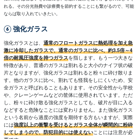
れる。その分光熱費や診療費を節約することにも繋がるので、可能
ならば取り入れていきたい。
⑥ 強化ガラス
強化ガラスとは、
通常のフロートガラスに熱処理を加え急
激に冷却したガラスで、通常のガラスに比べ、約3.5倍～4
倍の耐風圧強度を持つガラス
を指します。もう一つ大きな
特徴があり、普通のガラスは割れると大小のナイフ状の破
片となりますが、強化ガラスは割れると粉々に砕け散りま
す。他のガラスに比べ、割れても怪我をしにくいため、安
全ガラスと呼ばれることもあります。その安全性から学校
や、クレーンゲームなどの筐体に使用されています。ただ
し、粉々に砕け散る強化ガラスとしても、破片が目に入る
などすると危険なことには変わりません。また強化ガラス
という名前から過度の強度を期待する方もいますが、実際
には
強度以上の衝撃を受けるとガラス全体が瞬間的に粉砕
してしまうので、防犯目的には使えない
ことには注意が必