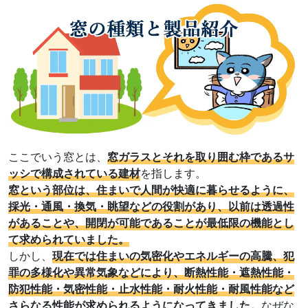
ここでいう窓とは、
窓ガラスとそれを取り囲む枠であるサ
ッシで構成されている建材
を指します。
窓という部位は、住まいで人間が快適に暮らせるように、
採光・通風・換気・眺望などの役割があり、以前は透過性
があることや、開閉が可能であることが最低限の機能とし
て求められていました。
しかし、
現在では住まいの気密化やエネルギーの高騰、犯
罪の多様化や異常気象などにより、断熱性能・遮熱性能・
防犯性能・気密性能・止水性能・耐火性能・耐風性能など
さらなる性能が求められるようになってきました。
なぜな