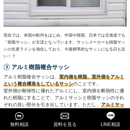
現在では、米国や欧州をはじめ、中国や韓国、日本では北海道でも
「樹脂サッシ」が主流となっています。サッシメーカーも樹脂サッ
シの生産ラインを強化しており、今後標準的なサッシになる日も近
い！？
③ アルミ樹脂複合サッシ
アルミ樹脂複合サッシは、
室内側を樹脂、室外側をアルミ
という複合構造をしているサッシ
のことです。
室外側が耐候性に優れたアルミにし、室内側を断熱性に優
れた樹脂にすることで、アルミサッシと樹脂サッシのそれ
ぞれの良い部分を引き出しています。ただし、
アルミサッ
シより価格が高く、樹脂サッシほど断熱性能に優れている
わけではない
ので、あくまでバランスに優れたサッシと考
無料相談
資料を見る
LINE相談
えましょう。