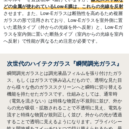
どの金属が使われているLow-E膜は、これらの光線を反射
させます。また、Low-Eガラスは断熱性を高めるため複層
ガラスの形で活用されており、Low-Eガラスを室外側に置
いた遮熱タイプ（外からの光線を外へ反射）と、Low-Eガ
ラスを室内側に置いた断熱タイプ（室内からの光線を室内
へ反射）で性能が異なるため注意が必要です。
次世代のハイテクガラス『瞬間調光ガラス』
瞬間調光ガラスとは調光液晶フィルムを張り付けたガラ
ス、もしくはガラスで挟み込んだもので、透明な見た目
から様々な色のガラススクリーンへと瞬時に切り替える
機能を持たせたガラスです。仕組みとしては、通常時
（電気を流さない）は特殊な物質が不規則に並び、外か
らの光が吸収・拡散されることで不透明に見え、電気を
流すと特殊な物質が規則正しく並び、外からの光が透過
することで透明に見えるようになります。プライバシー
性と開放感をスイッチひとつで切り替えられるため、最