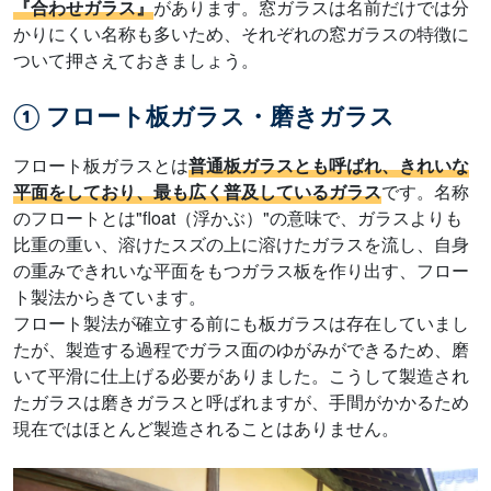
『合わせガラス』
があります。窓ガラスは名前だけでは分
かりにくい名称も多いため、それぞれの窓ガラスの特徴に
ついて押さえておきましょう。
① フロート板ガラス・磨きガラス
フロート板ガラスとは
普通板ガラスとも呼ばれ、きれいな
平面をしており、最も広く普及しているガラス
です。名称
のフロートとは"float（浮かぶ）"の意味で、ガラスよりも
比重の重い、溶けたスズの上に溶けたガラスを流し、自身
の重みできれいな平面をもつガラス板を作り出す、フロー
ト製法からきています。
フロート製法が確立する前にも板ガラスは存在していまし
たが、製造する過程でガラス面のゆがみができるため、磨
いて平滑に仕上げる必要がありました。こうして製造され
たガラスは磨きガラスと呼ばれますが、手間がかかるため
現在ではほとんど製造されることはありません。