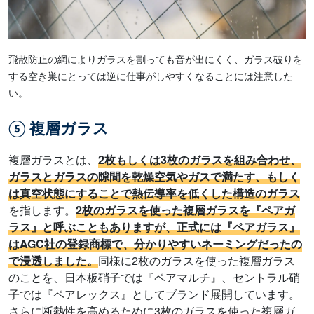
飛散防止の網によりガラスを割っても音が出にくく、ガラス破りを
する空き巣にとっては逆に仕事がしやすくなることには注意した
い。
⑤ 複層ガラス
複層ガラスとは、
2枚もしくは3枚のガラスを組み合わせ、
ガラスとガラスの隙間を乾燥空気やガスで満たす、もしく
は真空状態にすることで熱伝導率を低くした構造のガラス
を指します。
2枚のガラスを使った複層ガラスを『ペアガ
ラス』と呼ぶこともありますが、正式には『ペアガラス』
はAGC社の登録商標で、分かりやすいネーミングだったの
で浸透しました。
同様に2枚のガラスを使った複層ガラス
のことを、日本板硝子では『ペアマルチ』、セントラル硝
子では『ペアレックス』としてブランド展開しています。
さらに断熱性を高めるために3枚のガラスを使った複層ガ