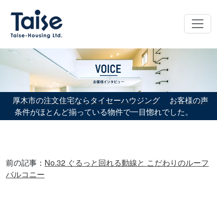
厚木市の注文住宅ならタイセーハウジング
お客様の声
条件がほとんど揃っている物件で一目惚れでした。
前の記事：
No.32 ぐるっと回れる動線と こだわりのルーフ
バルコニー