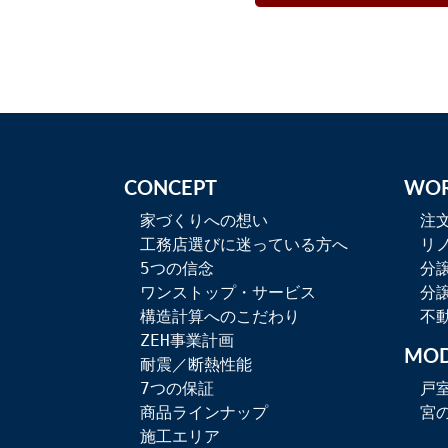
CONCEPT
WO
家づくりへの想い
注
工務店選びに迷っている方へ
リ
5つの信念
分
ワンストップ・サービス
分
構造計算へのこだわり
不
ZEH事業計画
MOD
耐震／断熱性能
7つの保証
戸
商品ラインナップ
宮
施工エリア