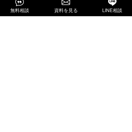
住まいの知恵袋
無料相談
資料を見る
LINE相談
動画ギャラリー
お客様インタビュー
MEDIA
お知らせ
メディア掲載
社長ブログ
YouTube
Instagram
CONTACT
資料請求・お見積り
無料相談
無料見学会のご予約
お問い合わせ窓口
LINEで相談
COMPANY