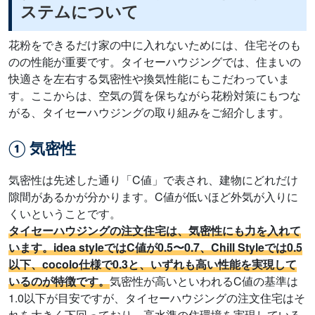
ステムについて
花粉をできるだけ家の中に入れないためには、住宅そのも
のの性能が重要です。タイセーハウジングでは、住まいの
快適さを左右する気密性や換気性能にもこだわっていま
す。ここからは、空気の質を保ちながら花粉対策にもつな
がる、タイセーハウジングの取り組みをご紹介します。
① 気密性
気密性は先述した通り「C値」で表され、建物にどれだけ
隙間があるかが分かります。C値が低いほど外気が入りに
くいということです。
タイセーハウジングの注文住宅は、気密性にも力を入れて
います。idea styleではC値が0.5〜0.7、Chill Styleでは0.5
以下、cocolo仕様で0.3と、いずれも高い性能を実現して
いるのが特徴です。
気密性が高いといわれるC値の基準は
1.0以下が目安ですが、タイセーハウジングの注文住宅はそ
れを大きく下回っており、高水準の住環境を実現している