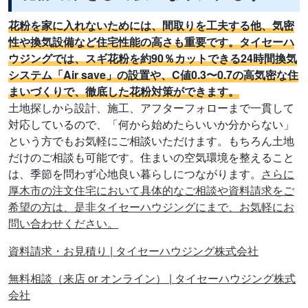
花粉を家に入れないためには、間取りを工夫する他、気密
性や換気設備など住宅性能の高さも重要です。タイセーハ
ウジングでは、スギ花粉を約90％カットできる24時間換気
システム「Air save」の設置や、C値0.3〜0.7の高気密な住
まいづくりで、徹底した花粉対策ができます。
土地探しから設計、施工、アフターフォローまで一貫して
対応しているので、「何から始めたらいいか分からない」
という方でもお気軽にご相談いただけます。もちろん土地
だけのご相談も可能です。住まいの空気環境を整えること
は、季節を問わず心地良い暮らしにつながります。
さらに
厚木市の注文住宅において具体的なご相談や資料請求をご
希望の方は、是非タイセーハウジングにまで、お気軽にお
問い合わせください。
資料請求・お見積り | タイセーハウジング株式会社
無料相談（来店 or オンライン） | タイセーハウジング株式
会社