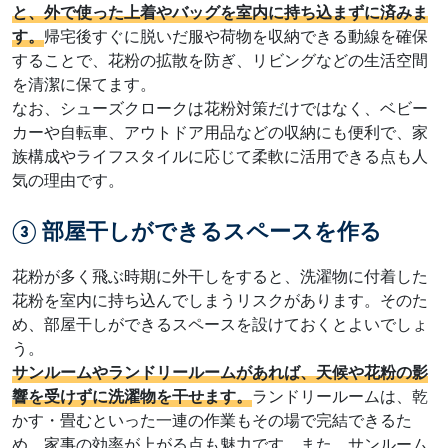
と、外で使った上着やバッグを室内に持ち込まずに済みま
す。
帰宅後すぐに脱いだ服や荷物を収納できる動線を確保
することで、花粉の拡散を防ぎ、リビングなどの生活空間
を清潔に保てます。
なお、シューズクロークは花粉対策だけではなく、ベビー
カーや自転車、アウトドア用品などの収納にも便利で、家
族構成やライフスタイルに応じて柔軟に活用できる点も人
気の理由です。
③ 部屋干しができるスペースを作る
花粉が多く飛ぶ時期に外干しをすると、洗濯物に付着した
花粉を室内に持ち込んでしまうリスクがあります。そのた
め、部屋干しができるスペースを設けておくとよいでしょ
う。
サンルームやランドリールームがあれば、天候や花粉の影
響を受けずに洗濯物を干せます。
ランドリールームは、乾
かす・畳むといった一連の作業もその場で完結できるた
め、家事の効率が上がる点も魅力です。また、サンルーム