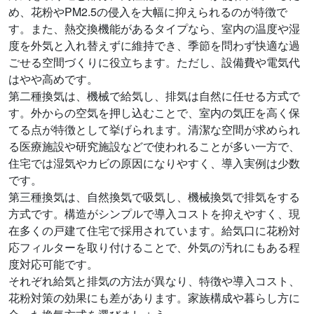
め、花粉やPM2.5の侵入を大幅に抑えられるのが特徴で
す。また、熱交換機能があるタイプなら、室内の温度や湿
度を外気と入れ替えずに維持でき、季節を問わず快適な過
ごせる空間づくりに役立ちます。ただし、設備費や電気代
はやや高めです。
第二種換気は、機械で給気し、排気は自然に任せる方式で
す。外からの空気を押し込むことで、室内の気圧を高く保
てる点が特徴として挙げられます。清潔な空間が求められ
る医療施設や研究施設などで使われることが多い一方で、
住宅では湿気やカビの原因になりやすく、導入実例は少数
です。
第三種換気は、自然換気で吸気し、機械換気で排気をする
方式です。構造がシンプルで導入コストを抑えやすく、現
在多くの戸建て住宅で採用されています。給気口に花粉対
応フィルターを取り付けることで、外気の汚れにもある程
度対応可能です。
それぞれ給気と排気の方法が異なり、特徴や導入コスト、
花粉対策の効果にも差があります。家族構成や暮らし方に