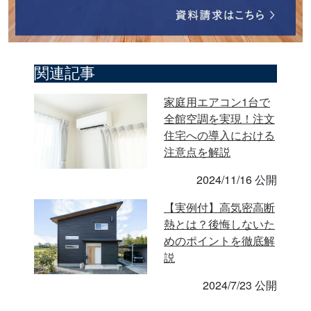
関連記事
家庭用エアコン1台で
全館空調を実現！注文
住宅への導入における
注意点を解説
2024/11/16 公開
【実例付】高気密高断
熱とは？後悔しないた
めのポイントを徹底解
説
2024/7/23 公開