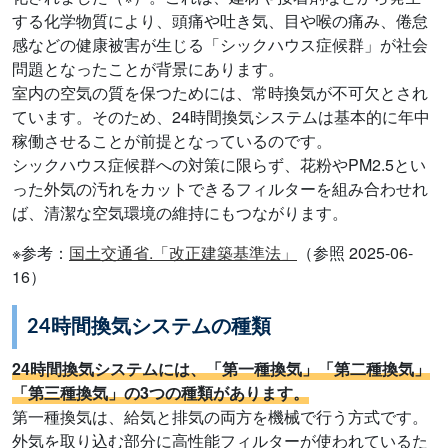
する化学物質により、頭痛や吐き気、目や喉の痛み、倦怠
感などの健康被害が生じる「シックハウス症候群」が社会
問題となったことが背景にあります。
室内の空気の質を保つためには、常時換気が不可欠とされ
ています。そのため、24時間換気システムは基本的に年中
稼働させることが前提となっているのです。
シックハウス症候群への対策に限らず、花粉やPM2.5とい
った外気の汚れをカットできるフィルターを組み合わせれ
ば、清潔な空気環境の維持にもつながります。
※参考：
国土交通省.「改正建築基準法」
（参照 2025-06-
16）
24時間換気システムの種類
24時間換気システムには、「第一種換気」「第二種換気」
「第三種換気」の3つの種類があります。
第一種換気は、給気と排気の両方を機械で行う方式です。
外気を取り込む部分に高性能フィルターが使われているた